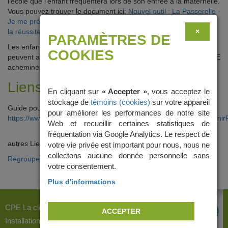
l’école que l’enfant fréquentera lors de son entrée à la maternelle.
Vous pouvez trouver le document ici:
Nouvel outil : La Passerelle -
Je me prépare pour la maternelle - Regroupement lavallois pour
la réussite éducative (rlpre.org)
×
PARAMÈTRES DE
Les enfants qui fréquentent d’autres commissions scolaires
COOKIES
peuvent aussi faire compléter un document semblable que le CPE
acheminera à l’école identifiée.
Liens utiles
En cliquant sur
« Accepter »
, vous acceptez le
stockage de
témoins (cookies)
sur votre appareil
Guide pour soutenir la transition scolaire
pour améliorer les performances de notre site
https://www.mfa.gouv.qc.ca/fr/publication/Documents/GuideSoutenir
Web et recueillir certaines statistiques de
fréquentation via Google Analytics. Le respect de
autres Liens
votre vie privée est important pour nous, nous ne
collectons aucune donnée personnelle sans
Regroupement lavallois pour la réussite éducative - (rlpre.org)
votre consentement.
Plus d'informations
CPE La clé des champs
ACCEPTER
Installation La bonne idée