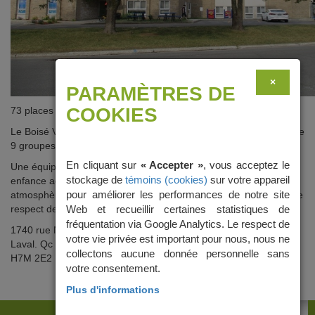
×
PARAMÈTRES DE
COOKIES
73 places (10 poupons)
Le Boisé Vimont accueille les enfants de 3 mois à 3 ans. Il compte
9 groupes d’enfants réparties selon leur âge au 30 septembre.
En cliquant sur
« Accepter »
, vous acceptez le
Une équipe d’éducatrices détenant une formation en petite
stockage de
témoins (cookies)
sur votre appareil
enfance accueille quotidiennement vos tout-petits dans une
pour améliorer les performances de notre site
atmosphère chaleureuse où le bien-être, la santé, la sécurité et le
respect des enfants sont les mots d’ordre.
Web et recueillir certaines statistiques de
fréquentation via Google Analytics. Le respect de
1740 rue Neuville
votre vie privée est important pour nous, nous ne
Laval. Qc
collectons aucune donnée personnelle sans
H7M 2E2
votre consentement.
Plus d'informations