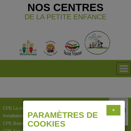
NOS CENTRES
DE LA PETITE ENFANCE
CPE La clé des champs
×
PARAMÈTRES DE
Installation La bonne idée
COOKIES
CPE Boisé Vimont
CPE Aux Quatre-Vents