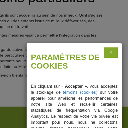
u’ils sont accueillis au sein de nos milieux. Qu’il s’agisse
pés ou des enfants issus de milieux défavorisés, des
quipe de travail.
tes mesures visant à permettre l’intégration dans les
 de garde subventionnés à intégrer un enfant handicapé.
×
de particulière ou soit en offrant une baisse de ratio au
PARAMÈTRES DE
mportants peuvent bénéficier de la mesure exceptionnelle
COOKIES
faite au Ministère à l’intérieur des délais prescrits.
iron 8 enfants par installation. Ces enfants sont
En cliquant sur
« Accepter »
, vous acceptez
le stockage de
témoins (cookies)
sur votre
appareil pour améliorer les performances de
notre site Web et recueillir certaines
statistiques de fréquentation via Google
Analytics. Le respect de votre vie privée est
important pour nous, nous ne collectons