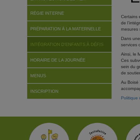
RÉGIE INTERNE
Certains e
de l’inté
PRÉPARATION À LA MATERNELLE
mesures s
Dans une 
INTÉGRATION D’ENFANTS À DÉFIS
services 
Ainsi, le
HORAIRE DE LA JOURNÉE
Ces subven
sein du g
de soutien
MENUS
Au Boisé 
accompagn
INSCRIPTION
Politique 